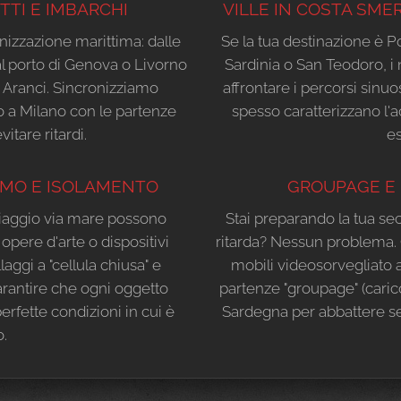
TTI E IMBARCHI
VILLE IN COSTA SME
anizzazione marittima: dalle
Se la tua destinazione è P
al porto di Genova o Livorno
Sardinia o San Teodoro, i 
fo Aranci. Sincronizziamo
affrontare i percorsi sinuo
o a Milano con le partenze
spesso caratterizzano l'ac
vitare ritardi.
es
IMO E ISOLAMENTO
GROUPAGE E 
 viaggio via mare possono
Stai preparando la tua sec
opere d'arte o dispositivi
ritarda? Nessun problema. 
laggi a "cellula chiusa" e
mobili videosorvegliato a
arantire che ogni oggetto
partenze "groupage" (caric
perfette condizioni in cui è
Sardegna per abbattere sen
o.