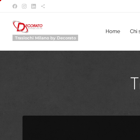
Home
Chi 
Traslochi Milano by Decorato
T