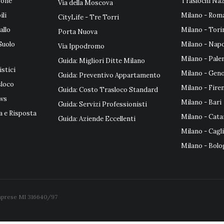
gone
Traslochi Naz
Via della Moscova
li
Milano - Rom
CityLife - Tre Torri
allo
Milano - Tori
Porta Nuova
Suolo
Milano - Napo
Via Ippodromo
Milano - Pal
Guida: Migliori Ditte Milano
istici
Milano - Gen
Guida: Preventivo Appartamento
sloco
Milano - Fire
Guida: Costo Trasloco Standard
ws
Milano - Bari
Guida: Servizi Professionisti
 e Risposta
Milano - Cata
Guida: Aziende Eccellenti
Milano - Cagli
Milano - Bol
Imprese MI 316640/97