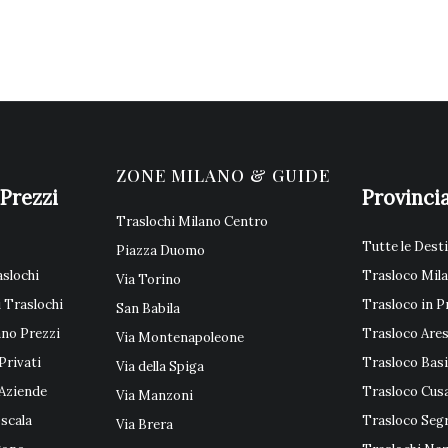
ZONE MILANO & GUIDE
 Prezzi
Provincia
Traslochi Milano Centro
Tutte le Dest
Piazza Duomo
aslochi
Trasloco Mil
Via Torino
i Traslochi
Trasloco in P
San Babila
ano Prezzi
Trasloco Are
Via Montenapoleone
Privati
Trasloco Basi
Via della Spiga
 Aziende
Trasloco Cus
Via Manzoni
scala
Trasloco Seg
Via Brera