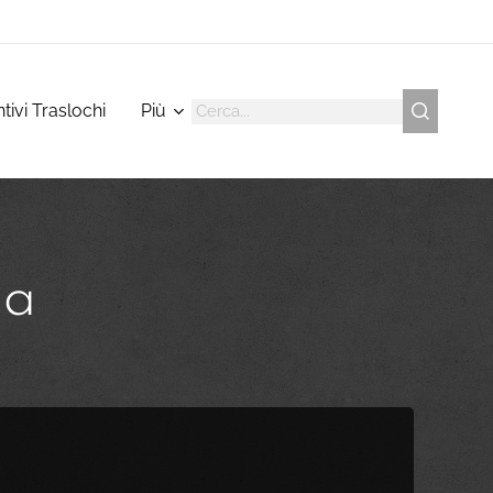
tivi Traslochi
Più
ia