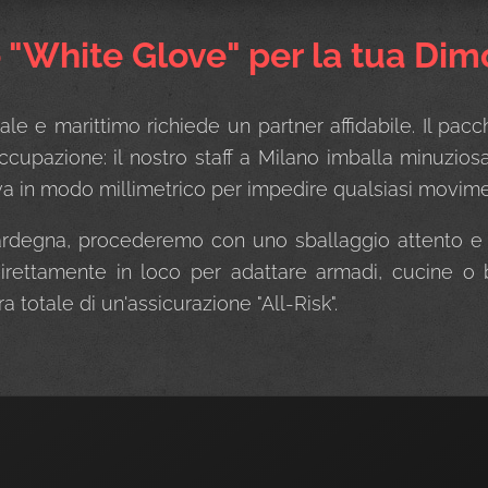
o "White Glove" per la tua Di
ale e marittimo richiede un partner affidabile. Il pacc
cupazione: il nostro staff a Milano imballa minuzios
stiva in modo millimetrico per impedire qualsiasi movim
ardegna, procederemo con uno sballaggio attento e u
direttamente in loco per adattare armadi, cucine o 
a totale di un'assicurazione "All-Risk".