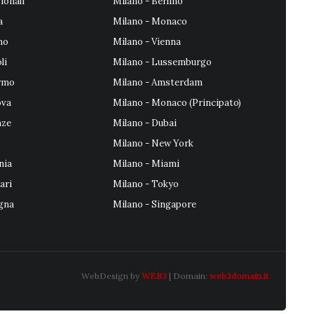
ionali
Milano - Berlino
a
Milano - Monaco
no
Milano - Vienna
li
Milano - Lussemburgo
ermo
Milano - Amsterdam
ova
Milano - Monaco (Principato)
nze
Milano - Dubai
Milano - New York
nia
Milano - Miami
ari
Milano - Tokyo
ogna
Milano - Singapore
WebDesign by
WEB3
| Domain:
web3domain.it