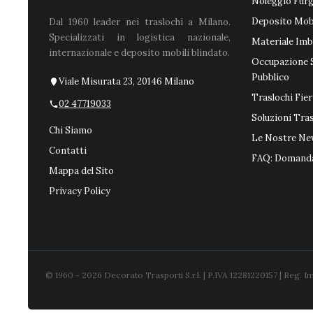
Noleggio Fur
Deposito Mobi
Dal 1960 leader nei traslochi a Milano.
Specializzati in logistica nazionale,
Materiale Imb
internazionale e deposito mobili blindato.
Occupazione 
Pubblico
Viale Misurata 23, 20146 Milano
Traslochi Fier
02 47719033
Soluzioni Tra
Chi Siamo
Le Nostre Ne
Contatti
FAQ: Domanda
Mappa del Sito
Privacy Policy
© 1960 - 2026
Decorato Trasporti S.r.l.
| P.IVA 12281220157 | Reg. 