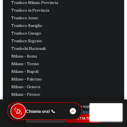
Trasloco Milano Provincia
Trasloco in Provincia
Trasloco Arese
Trasloco Basiglio
Trasloco Cusago
Trasloco Segrate
Traslochi Nazionali
Milano - Roma
Milano - Torino
Milano - Napoli
Milano - Palermo
Milano - Genova
Milano - Firenze
Milano - Bari
Utilizziamo i cookie per garantirti la migliore esperienza sul nostro
Milano - Catania
Chiama ora! 📞
sito. Scopri di più nella nostra
Informativa sulla Privacy
.
Milano - Cagliari
SOLO NECESSARI
ACCETTA TUTTI
Milano - Bologna