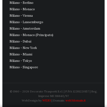
Milano - Berlino
Milano - Monaco
Milano - Vienna
Milano - Lussemburgo
Milano - Amsterdam
Milano - Monaco (Principato)
Milano - Dubai
Milano - New York
Milano - Miami
Milano - Tokyo
Milano - Singapore
© 1960 - 2026
Decorato Trasporti S.r.l.
| P.IVA 12281220157 | Reg.
Imprese MI 316640/97
WebDesign by
WEB3
| Domain:
web3domain.it