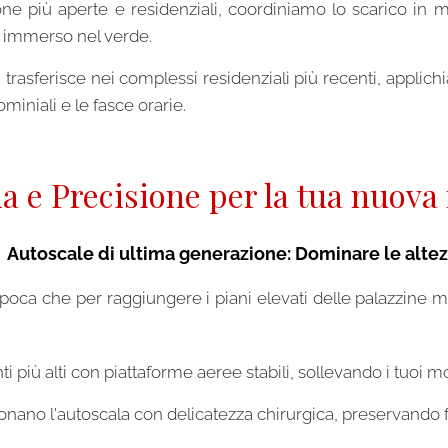
e più aperte e residenziali, coordiniamo lo scarico in mod
re immerso nel verde.
i trasferisce nei complessi residenziali più recenti, applic
iniali e le fasce orarie.
a e Precisione per la tua nuova
️
Autoscale di ultima generazione: Dominare le alte
epoca che per raggiungere i piani elevati delle palazzine 
iù alti con piattaforme aeree stabili, sollevando i tuoi mo
onano l'autoscala con delicatezza chirurgica, preservando facci