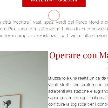
PREVENTIVI TRASLOCHI
la città incontra i vasti spazi verdi del Parco Nord e
tiere Bruzzano con l'attenzione tipica di chi conosce o
moderni complessi residenziali sorti vicino alla stazio
Operare con Ma
Bruzzano è una realtà unica: da u
vicoli stretti che profumano di
adiacenti alla stazione e al gran
saper gestire con agilità il pos
con cura la logistica per i co