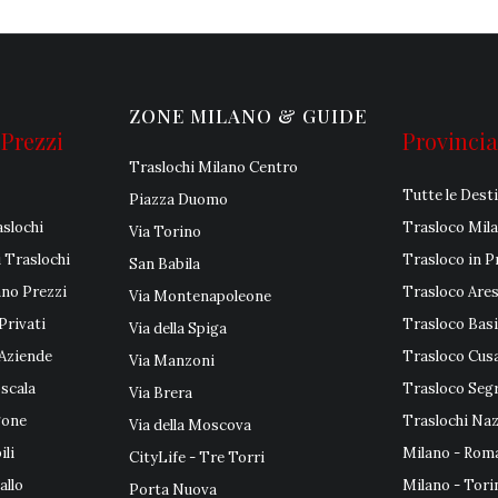
ZONE MILANO & GUIDE
 Prezzi
Provincia
Traslochi Milano Centro
Tutte le Dest
Piazza Duomo
aslochi
Trasloco Mil
Via Torino
i Traslochi
Trasloco in P
San Babila
ano Prezzi
Trasloco Are
Via Montenapoleone
Privati
Trasloco Basi
Via della Spiga
 Aziende
Trasloco Cus
Via Manzoni
scala
Trasloco Seg
Via Brera
gone
Traslochi Naz
Via della Moscova
li
Milano - Rom
CityLife - Tre Torri
allo
Milano - Tori
Porta Nuova