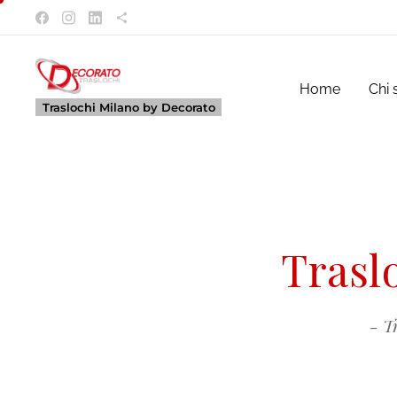
Home
Chi 
Traslochi Milano by Decorato
Trasl
- T