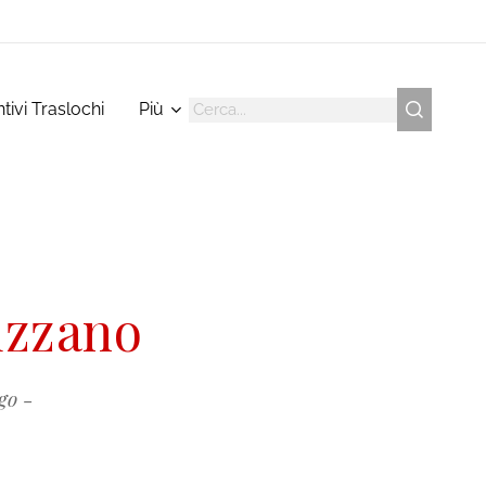
tivi Traslochi
Più
uzzano
go -