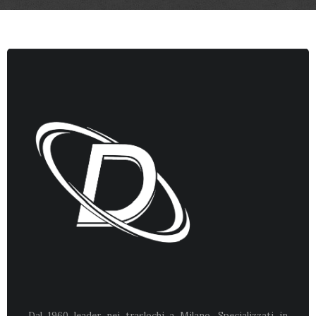
Dal 1960 leader nei traslochi a Milano. Specializzati in