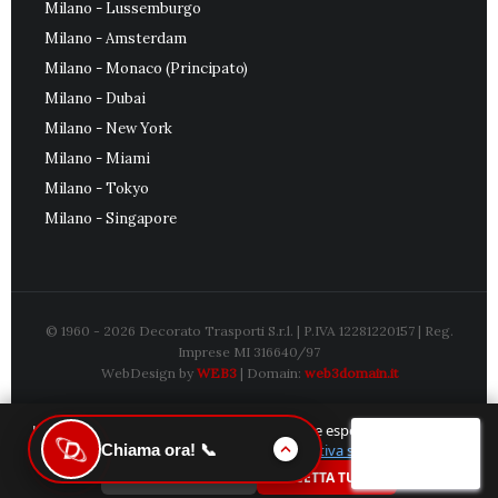
Milano - Lussemburgo
Milano - Amsterdam
Milano - Monaco (Principato)
Milano - Dubai
Milano - New York
Milano - Miami
Milano - Tokyo
Milano - Singapore
© 1960 - 2026
Decorato Trasporti S.r.l.
| P.IVA 12281220157 | Reg.
Imprese MI 316640/97
WebDesign by
WEB3
| Domain:
web3domain.it
Utilizziamo i cookie per garantirti la migliore esperienza sul nostro
Chiama ora! 📞
sito. Scopri di più nella nostra
Informativa sulla Privacy
.
SOLO NECESSARI
ACCETTA TUTTI