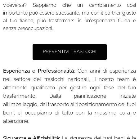
viceversa? Sappiamo che un cambiamento così
importante può essere stressante, ma con il partner giusto
al tuo fianco, può trasformarsi in un'esperienza fluida e
senza preoccupazioni.
PREVENTIVI TRASLOCHI
Esperienza e Professionalità:
Con anni di esperienza
nel settore dei traslochi nazionali, il nostro team è
altamente qualificato per gestire ogni fase del tuo
trasferimento. Dalla pianificazione iniziale
all'imballaggio, dal trasporto al riposizionamento dei tuoi
beni, ci occupiamo di tutto con la massima cura e
attenzione.
Sicurezza e Affidabilità:
La sicurezza dei tuoi beni è la