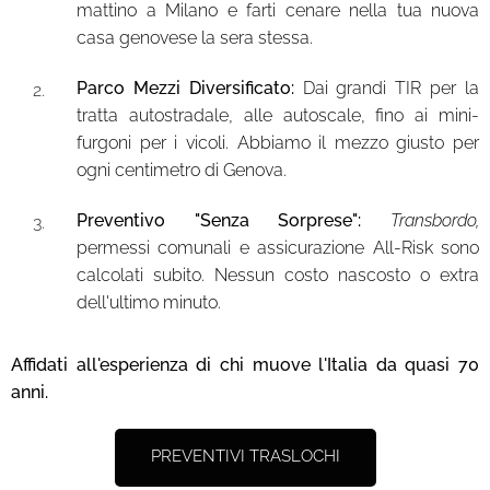
mattino a Milano e farti cenare nella tua nuova
casa genovese la sera stessa.
Parco Mezzi Diversificato:
Dai grandi TIR per la
tratta autostradale, alle autoscale, fino ai mini-
furgoni per i vicoli. Abbiamo il mezzo giusto per
ogni centimetro di Genova.
Preventivo "Senza Sorprese":
Transbordo,
permessi comunali e assicurazione All-Risk sono
calcolati subito. Nessun costo nascosto o extra
dell'ultimo minuto.
Affidati all'esperienza di chi muove l'Italia da quasi 70
anni.
PREVENTIVI TRASLOCHI