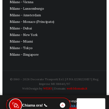
Milano - Vienna
Milano - Lussemburgo
Milano - Amsterdam
Milano - Monaco (Principato)
Milano - Dubai
Milano - New York
Milano - Miami
Milano - Tokyo
Milano - Singapore
© 1960 - 2026
Decorato Trasporti S.r.l.
| P.IVA 12281220157 | Reg.
Imprese MI 316640/97
WebDesign by
WEB3
| Domain:
web3domain.it
Utilizziamo i cookie per garantirti la migliore esperienza sul nostro
Chiama ora! 📞
sito. Scopri di più nella nostra
Informativa sulla Privacy
.