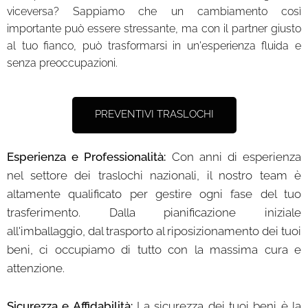
viceversa? Sappiamo che un cambiamento così
importante può essere stressante, ma con il partner giusto
al tuo fianco, può trasformarsi in un'esperienza fluida e
senza preoccupazioni.
PREVENTIVI TRASLOCHI
Esperienza e Professionalità:
Con anni di esperienza
nel settore dei traslochi nazionali, il nostro team è
altamente qualificato per gestire ogni fase del tuo
trasferimento. Dalla pianificazione iniziale
all'imballaggio, dal trasporto al riposizionamento dei tuoi
beni, ci occupiamo di tutto con la massima cura e
attenzione.
Sicurezza e Affidabilità:
La sicurezza dei tuoi beni è la