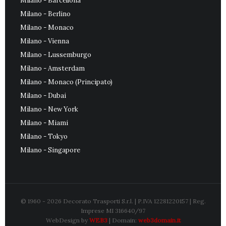
Milano - Barcellona
Milano - Berlino
Milano - Monaco
Milano - Vienna
Milano - Lussemburgo
Milano - Amsterdam
Milano - Monaco (Principato)
Milano - Dubai
Milano - New York
Milano - Miami
Milano - Tokyo
Milano - Singapore
© 1960 - 2026
Decorato Trasporti S.r.l.
| P.IVA 12281220157 | Reg.
Imprese MI 316640/97
WebDesign by
WEB3
| Domain:
web3domain.it