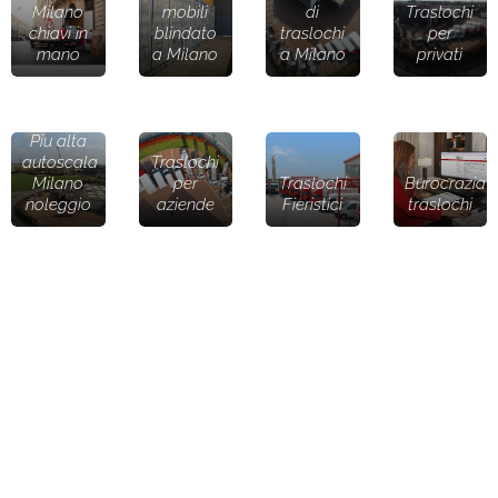
Milano
mobili
di
Traslochi
chiavi in
blindato
traslochi
per
mano
a Milano
a Milano
privati
Piu alta
autoscala
Traslochi
Milano
per
Traslochi
Burocrazia
noleggio
aziende
Fieristici
traslochi