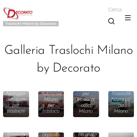
Cerca
Traslochi Milano by Decorato
Galleria Traslochi Milano
by Decorato
Autoscale
51 metri
Noleggio
Autoscale
per
Traslochi
autoscale
Milano
traslochi
Nazionali
per
per
attici
da
traslochi
trasloco
Milano
Milano
Traslochi
Deposito
66 anni